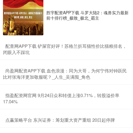
胜宇配资APP下载 斗罗大陆2：魂兽实力最新
前十排行榜_极致_极北_霸主
​配查网APP下载 铲屎官好评！苏格兰折耳猫性价比猫粮排名，
闭眼入不踩坑
​尚盈网配资APP下载 血色浪漫：同为大哥，为何宁伟对钟跃民
比对张海洋更加敬服呢？_人生_吴满囤_角色
​指盈配资网官网 9月24日众和转债上涨0.71%，转股溢价率
17.04%
​点赢策略平台 东兴证券：筹划重大资产重组 20日起停牌