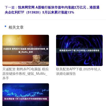
下一篇：
悦来网官网 A股银行板块市值年内涨超2万亿元，港股通
央企红利ETF（513920）5月以来累计涨超13%
相关文章
天诚配资 鹅鸭杀PC电脑版 模拟
联美配资APP下载 2025年轻人
器按键操作教程_键鼠_MuMu_
谈婚论嫁报告
杀手