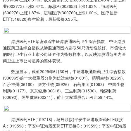
业(002773)上涨2.47%，海思科(002653)上涨1.93%，恒瑞医药
(600276)上涨1.87%，迈瑞医疗(300760)上涨1.60%。医疗创新
ETF(516820)多空胶着，最新报价0.35元。
港股医药ETF紧密跟踪中证港股通医药卫生综合指数，中证港股
通医药卫生综合指数从港股通范围内选取50只流动性较好、市值较大
的医疗卫生行业上市公司证券作为指数样本，以反映港股通范围内医
药卫生上市公司证券的整体表现。
数据显示，截至2025年6月30日，中证港股通医药卫生综合指数
(930965)前十大权重股分别为信达生物(01801)、药明生物(02269)、
百济神州(06160)、康方生物(09926)、石药集团(01093)、中国生物
制药(01177)、京东健康(06618)、三生制药(01530)、翰森制药
(03692)、阿里健康(00241)，前十大权重股合计占比59.44%。
港股医药ETF(159718)，场外联接(平安中证港股医药ETF联接
A：019598；平安中证港股医药ETF联接C：019599；平安中证港股