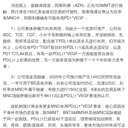
消息面上，据媒体报道，阿斯利康（AZN）正在与SMMT进行接
触，商讨潜在150亿美金级别交易的可能性。国泰海通证券认为在所
有MNC中，阿斯利康确有可能布局PD1*VEGF：
1）公司整体肿瘤方向布局强，但缺少一个优质IO资产。公司在
ADC、TCE、CGT、小分子等肿瘤药物上布局完善，并深耕肺癌、乳
腺癌、胃癌等适应症，配合旗下PDL1单抗英非凡进行布局。IO升级方
向上，公司仅有PD1*TIGIT双抗针对PDL1>1或高表达适应症，以及
PD1*CTLA4双抗，布局一款PD(L)1*VEGF一方面能发挥自身在
PD(L)1上积累的优势，另一方面有望成为肿瘤下一个十年的有力竞争
者；
2）公司现金流稳健，2025年公司预计能产生140亿经营性现金
流，一半可用于BD及收并购，目前公司现金约55亿，负债225亿，杠
杆率在MNC中属于稳健，有能力进行150亿交易。#潜在的交易反映了
MNC顶级肿瘤玩家对于AK112以及PD(L)1*VEGF赛道的认可。
该机构预计将会有更多MNC布局PD(L)1*VEGF赛道，核心原因在
于海外市场仍是蓝海，除SMMT、BNTX&BMS外其他MNC实际都处
于同一起跑线。PD(L)1已获批42个适应症，强势领域包括肺癌、胃
癌、肾癌、膀胱/尿路癌、肝癌、头颈癌等等，整体市场2030年或可达