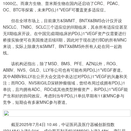
1000亿。而康方生物、普米斯生物在国内还启动了CRC、PDAC、
OC、BTC等探索，未来PD(L)1*VEGF可覆盖更多适应症。
但在全球市场上，目前康方&SMMT、BNTX&BMS合计仅开设
NSCLC、TNBC、SCLC三个适应症的III期临床，其余所有适应症甚至
无II期临床开设。在中国完成I期临床的PD(L)1*VEGF资产仅需要进行
桥接实验便可在美国推进后续II期，因此对于现在进行BD的所有MNC
来说，实际上除康方&SMMT、BNTX&BMS外所有人处在同一起跑
线。
该机构还指出，除了MSD、BMS、PFE、AZN以外，ROG、
ABBV、NVS、GILD、LLY等公司也有可能布局PD(L)1*VEGF赛道。
其中ABBV和LLY在公开大会交流中表达过对PD(L)1*VEGF的兴趣和关
注；而ROG、NVS和GILD深耕肿瘤领域，曾经布局过或拥有PD(L)1
单抗，且均拥有ADC、RDC或其他类型肿瘤资产，和PD(L)1*VEGF能
产生和好的协同效应。考虑到当年PD(L)1单抗早期有11家MNC参与
竞争，短期会有多家MNC参与赛道。
截至2025年7月4日 10:46，中证医药及医疗器械创新指数
(931484)上涨0.01%，成分股百利天恒(688506)上涨2.48%，康弘药