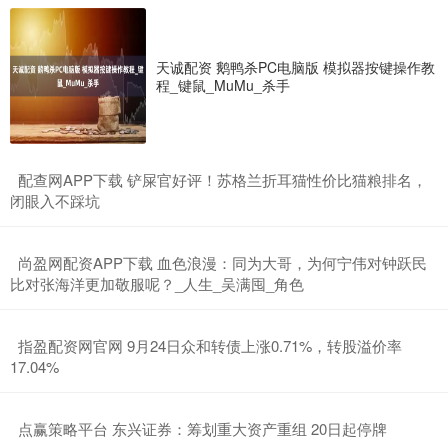
天诚配资 鹅鸭杀PC电脑版 模拟器按键操作教
程_键鼠_MuMu_杀手
​配查网APP下载 铲屎官好评！苏格兰折耳猫性价比猫粮排名，
闭眼入不踩坑
​尚盈网配资APP下载 血色浪漫：同为大哥，为何宁伟对钟跃民
比对张海洋更加敬服呢？_人生_吴满囤_角色
​指盈配资网官网 9月24日众和转债上涨0.71%，转股溢价率
17.04%
​点赢策略平台 东兴证券：筹划重大资产重组 20日起停牌