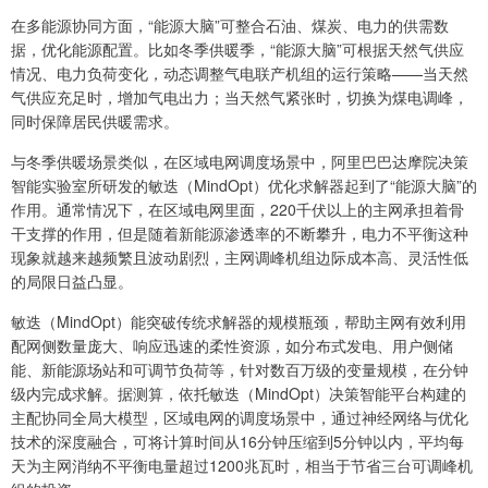
在多能源协同方面，“能源大脑”可整合石油、煤炭、电力的供需数
据，优化能源配置。比如冬季供暖季，“能源大脑”可根据天然气供应
情况、电力负荷变化，动态调整气电联产机组的运行策略——当天然
气供应充足时，增加气电出力；当天然气紧张时，切换为煤电调峰，
同时保障居民供暖需求。
与冬季供暖场景类似，在区域电网调度场景中，阿里巴巴达摩院决策
智能实验室所研发的敏迭（MindOpt）优化求解器起到了“能源大脑”的
作用。通常情况下，在区域电网里面，220千伏以上的主网承担着骨
干支撑的作用，但是随着新能源渗透率的不断攀升，电力不平衡这种
现象就越来越频繁且波动剧烈，主网调峰机组边际成本高、灵活性低
的局限日益凸显。
敏迭（MindOpt）能突破传统求解器的规模瓶颈，帮助主网有效利用
配网侧数量庞大、响应迅速的柔性资源，如分布式发电、用户侧储
能、新能源场站和可调节负荷等，针对数百万级的变量规模，在分钟
级内完成求解。据测算，依托敏迭（MindOpt）决策智能平台构建的
主配协同全局大模型，区域电网的调度场景中，通过神经网络与优化
技术的深度融合，可将计算时间从16分钟压缩到5分钟以内，平均每
天为主网消纳不平衡电量超过1200兆瓦时，相当于节省三台可调峰机