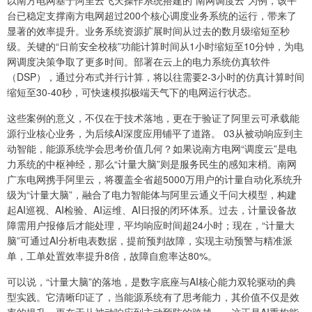
以南方电网基于阿里云飞天操作系统搭建的“南网调度云”为例，该平
台已稳定支撑南方电网超过200个核心调度业务系统的运行，带来了
显著的效率提升。业务系统资源扩展时间从过去的数月级缩短至秒
级。关键的“日前安全校核”功能计算时间从1小时缩短至10分钟，为电
网调度决策争取了更多时间。部署在云上的电力系统仿真软件
（DSP），通过分布式并行计算，将以往需要2-3小时的仿真计算时间
缩短至30-40秒，可快速模拟极端天气下的电网运行状态。
这些案例的意义，不仅在于技术落地，更在于验证了阿里云可承载能
源行业核心业务，为后续AI深度应用铺平了道路。 03从被动响应到主
动智能，能源系统学会思考价值几何？如果说南方电网“调度云”是电
力系统的中枢神经，那么“计量大脑”则是服务民生的感知末梢。南网
广东电网携手阿里云，将覆盖全省超5000万用户的计量自动化系统升
级为“计量大脑”，融合了电力智能体与阿里云通义千问大模型，构建
起AI巡视、AI检验、AI运维、AI日报的闭环体系。过去，计量设备故
障需用户报修后才能处理，平均响应时间超24小时；现在，“计量大
脑”可通过AI分析电表数据，提前预判故障，实现主动预警与精准派
单，工单处置效率提升8倍，故障自愈率达80%。
可以说，“计量大脑”的落地，是数字底座与AI核心能力双轮驱动的典
型实践。它清晰印证了，当能源系统有了思考能力，其价值不仅是效