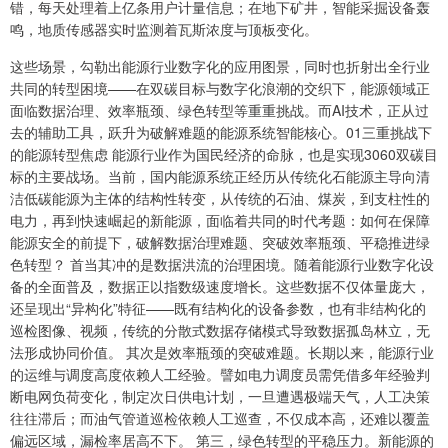
错，每天处理着上亿条用户计量信息；在地下矿井，智能采掘设备轰
鸣，地质传感器实时监测着瓦斯浓度与顶板变化。
这些场景，勾勒出能源行业数字化的应用图景，同时也折射出全行业
共同的转型困境——在双碳目标与数字化浪潮的交织下，能源领域正
面临数据治理、效率瓶颈、绿色转型等重重挑战。而AI技术，正从过
去的辅助工具，跃升为破解难题的能源系统智能核心。01三重挑战下
的能源转型焦虑 能源行业作为国民经济的命脉，也是实现3060双碳目
标的主要战场。当前，国内能源系统正经历从传统化石能源主导向清
洁低碳能源为主体的结构性转变，从传统的石油、煤炭，到支柱性的
电力，再到快速崛起的新能源，面临着共同的时代考题：如何在保障
能源安全的前提下，破解数据治理难题、突破效率瓶颈、平稳推进绿
色转型？ 首当其冲的是数据洪流的治理困境。随着能源行业数字化设
备的全面普及，数据正以指数级速度增长。这些数据不仅体量庞大，
还呈现出“异构化”特征——既有结构化的设备参数，也有非结构化的
巡检图像、视频，传统的分散式数据存储模式导致数据孤岛林立，无
法形成协同价值。 其次是效率瓶颈的突破难题。长期以来，能源行业
的运维与调度高度依赖人工经验。譬如电力调度员需凭借多年经验判
断电网负荷变化，制定次日供电计划，一旦遭遇极端天气，人工决策
往往滞后；而油气管道巡检依赖人工巡查，不仅成本高，还难以覆盖
偏远区域，漏检率居高不下。 第三，绿色转型的平稳压力。新能源的