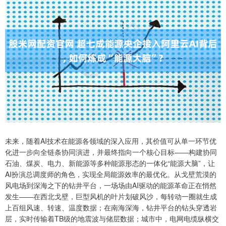
未来，随着AI技术在能源各领域的深入应用，其价值可从单一环节优
化进一步向全链条协同演进，并最终指向一个核心目标——构建协同
石油、煤炭、电力、新能源等多种能源形态的一体化“能源大脑”，让
AI扮演总调度师的角色，实现全局能源效率的最优化。从戈壁荒漠的
风电场到深海之下的钻井平台，一场场由AI驱动的能源革命正在悄然
发生——在西北戈壁，巨型风机的叶片划破风沙，每转动一圈就生成
上百组风速、转速、温度数据；在南海深海，钻井平台的钻头穿透岩
层，实时传输着TB级的地震波与储层数据；城市中，电网电缆纵横交