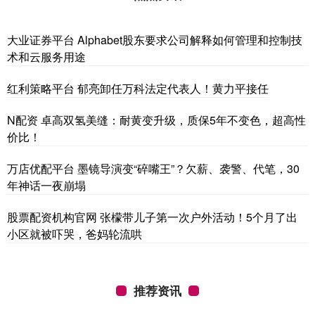
大业证券平台 Alphabet股东要求公司解释如何管理和控制技
术和云服务用途
红利策略平台 郁亮卸任万科法定代表人！黄力平接任
N配资 卓高双氢美缝：耐黄变升级，质保5年不变色，超高性
价比！
万店优配平台 墨镜导演变“碎嘴王”？欠薪、袭警、代笔，30
年神话一夜崩塌
股票配资机构官网 张檬带儿子第一次户外活动！5个月了出
小区就被吓哭，爸妈轮流哄
推荐资讯