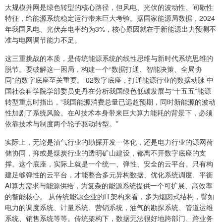
大规模并网是绿色转型的核心路径，但风电、光伏的波动性、间歇性
特征，给能源系统稳定运行带来巨大考验。据国家能源局数据，2024
年我国风电、光伏弃电率约为3%，核心原因就在于新能源出力预测不
准与电网调节能力不足。
这三重挑战的本质，是传统能源系统的线性思维与新时代系统思维的
脱节。要破解这一困局，构建一个“数据打通、智能决策、全局协
同”的数字底座至关重要。 02数字底座，打通能源行业的数据动脉 中
国社会科学院学部委员史丹在分析我国绿色低碳发展与“十五五”能源
转型重点时指出，“我国能源消费总量已远超预期，同时新能源的波动
性加剧了系统风险。在AI技术本身带来巨大算力能耗的背景下，必须
依靠技术与制度两个轮子驱动转型。”
实际上，无论是油气行业的勘探开发一体化，还是电力行业的源网荷
储协同，抑或是煤炭行业的透明矿山建设，都离不开数字底座的支
撑。这个底座，实际上就是一个统一、弹性、安全的云平台。只有构
建足够弹性的云平台，才能整合多元异构数据、优化系统调度、平衡
AI算力需求与能源供给，为复杂的能源系统提供一个可扩展、高效率
的智能核心。 从传统能源企业的IT架构来看，多为烟囱式结构，譬如
电力的调度系统、计量系统、营销系统，油气的勘探系统、管道运维
系统、销售系统等等。传统架构下，数据无法很好地跨部门、跨业务