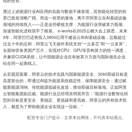
组的投资。
透过上述能源行业AI应用的实践与数据不难发现，其智能化转型的前
景已愈发清晰广阔。而这一前景的落地，离不开阿里云在AI基础设施
领域的持续投入——正是这些硬核支撑，为能源行业突破算力瓶颈、
加速智能化进程筑牢了根基。 e-works在2025云栖大会上获悉，未来
3年，阿里巴巴还将投入3800亿用于建设云和AI基础设施，总额超过
过去十年的总和；阿里云飞天操作系统支持“一云多芯”和“一云多算”，
全面纳管各类国产芯片，实现对CPU、GPU等异构算力的统一调度，
并兼容CUDA系统，让中国能源企业在有效算力方面与国际领先企业
站在同一起跑线上。
从宏观层面看，阿里云的技术实践与国家能源安全、3060双碳目标是
高度契合的，即通过AI提升能源系统稳定性，保障能源安全；通过赋
能新能源消纳、传统能源低碳化改造，推动双碳目标落地。正如阿里
云智能集团副总裁、能源行业总经理吴明宸所言：“能源行业数智化转
型的目标是更安全、更稳定、更低碳和更高效。阿里云的所有技术投
入，都是为了帮助能源企业实现这一目标。”
配资专业门户提示：文章来自网络，不代表本站观点。