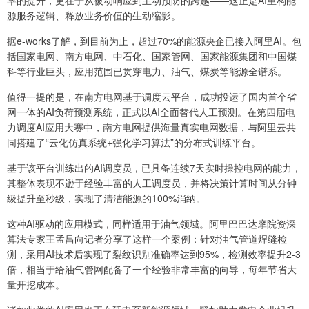
率的提升，更在于从被动响应到主动预防的跨越——这正是AI重构能
源服务逻辑、释放业务价值的生动缩影。
据e-works了解，到目前为止，超过70%的能源央企已接入阿里AI。包
括国家电网、南方电网、中石化、国家管网、国家能源集团和中国煤
科等行业巨头，应用范围已贯穿电力、油气、煤炭等能源全谱系。
值得一提的是，在南方电网基于调度云平台，成功投运了国内首个省
网一体的AI负荷预测系统，正式以AI全面替代人工预测。在第四届电
力调度AI应用大赛中，南方电网提供海量真实电网数据，与阿里云共
同搭建了“云化仿真系统+强化学习算法”的分布式训练平台。
基于该平台训练出的AI调度员，已具备连续7天实时操控电网的能力，
其整体表现不逊于经验丰富的人工调度员，并将决策计算时间从分钟
级提升至秒级，实现了清洁能源的100%消纳。
这种AI驱动的应用模式，同样适用于油气领域。阿里巴巴达摩院资深
算法专家王孟昌向记者分享了这样一个案例：针对油气管道焊缝检
测，采用AI技术后实现了裂纹识别准确率达到95%，检测效率提升2-3
倍，相当于给油气管网配备了一个经验非常丰富的向导，每年节省大
量开挖成本。