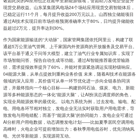
诸如此类的AI应用也正在延申至新能源领域，譬如助力发电企业提升
现货交易收益。山东某集团风电场24个场站应用现货交易智能体后，
已稳定运行11个月，每月提升收益200万元以上。山西独立储能项目
通过AI技术实现日前市场价格预测准确率大于80%，日均提升储能收
益超过2万元，提升率达到30%。
作为国家能源输送的“大动脉”，国家管网集团依托阿里云，构建了联
通超5万公里油气管网、上千家国内外资源商的开放服务及交易平台。
该平台基于通义千问等大模型，建立了油气行业专属知识库，实现了
市场智能问答、报告自动生成等功能。通过AI智能推荐最优管输路
径，需求提报效率提升了60%，并能对资源紧急调运实现秒级响应。
04能源大脑，从单点提效到重构业务价值 未来，随着AI技术在能源各
领域的深入应用，其价值可从单一环节优化进一步向全链条协同演
进，并最终指向一个核心目标——构建协同石油、煤炭、电力、新能
源等多种能源形态的一体化“能源大脑”，让AI扮演总调度师的角色，
实现全局能源效率的最优化。 以电力系统为例，过去发电、输电、配
电、用电各环节相对独立，发电企业无法实时获取用户用电需求，导
致发电与用电错配；而基于“能源大脑”的协同能力，发电企业可通过
AI分析用户用电数据，动态调整发电计划——比如夏季居民空调用电
高峰时，火电企业可提前增加出力；春秋季用电低谷时，优先消纳风
电、光伏等新能源，实现源荷互动。