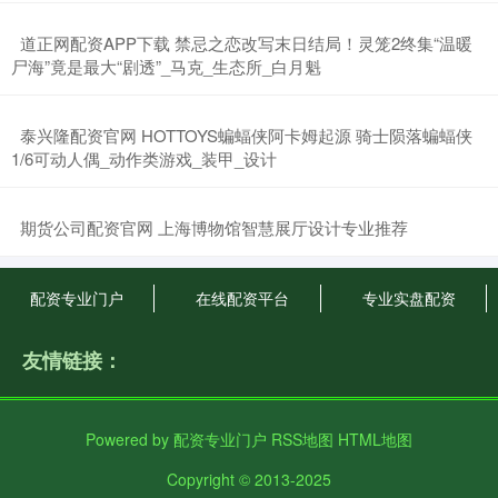
​道正网配资APP下载 禁忌之恋改写末日结局！灵笼2终集“温暖
尸海”竟是最大“剧透”_马克_生态所_白月魁
​泰兴隆配资官网 HOTTOYS蝙蝠侠阿卡姆起源 骑士陨落蝙蝠侠
1/6可动人偶_动作类游戏_装甲_设计
​期货公司配资官网 上海博物馆智慧展厅设计专业推荐
配资专业门户
在线配资平台
专业实盘配资
友情链接：
Powered by
配资专业门户
RSS地图
HTML地图
Copyright
© 2013-2025