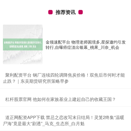
推荐资讯
金领速配平台 物理老师困境多,星探邀约引发
转行,自曝癌症淡出银幕_桃果_川奈_机会
​聚利配资平台 钢厂连续四轮调降焦炭价格！双焦后市何时才能
止跌？｜东吴期货研究所策略早参
​杠杆股票官网 他如何在家族基业上建起自己的收藏王国？
​道正网配资APP下载 禁忌之恋改写末日结局！灵笼2终集“温暖
尸海”竟是最大“剧透”_马克_生态所_白月魁