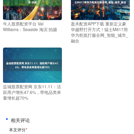
牛人股票配资平台 Val
盈禾配资APP下载 重新定义豪
Williams：Seaside 海滨:拍摄
华越野打开方式！猛士M817用
华为乾崑打服全网_智能_城市_
融合
盐城股票配资网 京东11.11：活
跃用户增长47.6%，带电品类单
量增长超70%
相关评论
本文评分
*