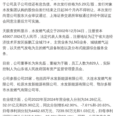
于公司及子公司偿还有息负债。本次发行价格为5.29元/股，发行对象
水发集团认购的股份自发行结束之日起36个月内不得转让。本次发行
尚需公司股东大会审议通过、上海证券交易所审核通过并经中国证监
会同意注册后方可实施。
天眼查资料显示，水发燃气成立于2002年12月04日，注册资本
45907.0924万人民币，法定代表人朱先磊，注册地址为辽宁省大连经
济技术开发区振鹏工业城73＃。主营业务为LNG业务、城镇燃气运
营，以天然气发电为主的燃气设备制造以及分布式能源综合服务业
务。
目前，公司董事长为朱先磊，董秘为于颖，员工人数为829人，实际
控制人为山东省人民政府国有资产监督管理委员会。
公司参股公司25家，包括四平水发新能源有限公司、大连水发燃气有
限公司、松原水发新能源有限公司、水发新能源有限公司、鄂尔多斯
市水发燃气有限公司等。
在业绩方面，公司2022年至2024年营业收入分别为34.26亿元、
32.01亿元和25.90亿元，同比分别增长42.90%、-7.61%和-20.63%。
归母净利润分别为4462.65万元、7239.50万元和1.03亿元，归母净利