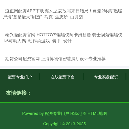
​道正网配资APP下载 禁忌之恋改写末日结局！灵笼2终集“温暖
尸海”竟是最大“剧透”_马克_生态所_白月魁
​泰兴隆配资官网 HOTTOYS蝙蝠侠阿卡姆起源 骑士陨落蝙蝠侠
1/6可动人偶_动作类游戏_装甲_设计
​期货公司配资官网 上海博物馆智慧展厅设计专业推荐
配资专业门户
在线配资平台
专业实盘配资
友情链接：
Powered by
配资专业门户
RSS地图
HTML地图
Copyright
© 2013-2025