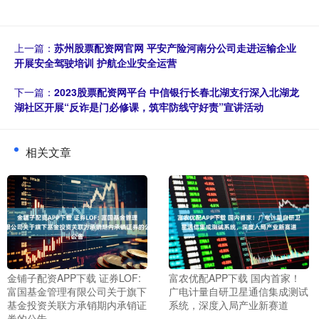
上一篇：
苏州股票配资网官网 平安产险河南分公司走进运输企业
开展安全驾驶培训 护航企业安全运营
下一篇：
2023股票配资网平台 中信银行长春北湖支行深入北湖龙
湖社区开展“反诈是门必修课，筑牢防线守好责”宣讲活动
相关文章
金铺子配资APP下载 证券LOF:
富农优配APP下载 国内首家！
富国基金管理有限公司关于旗下
广电计量自研卫星通信集成测试
基金投资关联方承销期内承销证
系统，深度入局产业新赛道
券的公告