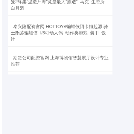
笼2终集“温暖尸海”竟是最大“剧透”_马克_生态所_
白月魁
​泰兴隆配资官网 HOTTOYS蝙蝠侠阿卡姆起源 骑
士陨落蝙蝠侠 1/6可动人偶_动作类游戏_装甲_设
计
​期货公司配资官网 上海博物馆智慧展厅设计专业
推荐