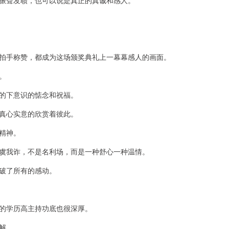
振聋发聩，也可以说是真正的真诚和感人。
拍手称赞，都成为这场颁奖典礼上一幕幕感人的画面。
。
的下意识的惦念和祝福。
真心实意的欣赏着彼此。
精神。
虞我诈，不是名利场，而是一种舒心一种温情。
破了所有的感动。
的学历高主持功底也很深厚。
解。