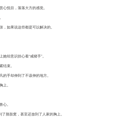
赏心悦目，落落大方的感觉。
。
张，如果说这些都是可以解决的。
她却意识担心着“咸猪手”。
紧结束。
凡的手却伸到了不该伸的地方。
胸上。
兽心。
伸到了胳肢窝，甚至还放到了人家的胸上。