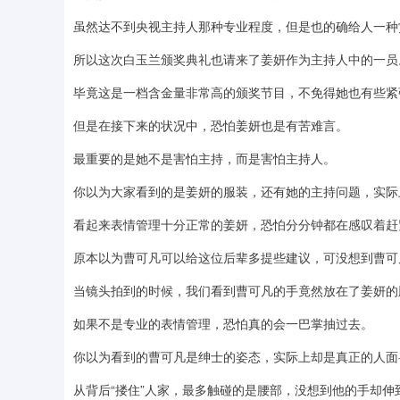
虽然达不到央视主持人那种专业程度，但是也的确给人一种
所以这次白玉兰颁奖典礼也请来了姜妍作为主持人中的一员
毕竟这是一档含金量非常高的颁奖节目，不免得她也有些紧
但是在接下来的状况中，恐怕姜妍也是有苦难言。
最重要的是她不是害怕主持，而是害怕主持人。
你以为大家看到的是姜妍的服装，还有她的主持问题，实际上
看起来表情管理十分正常的姜妍，恐怕分分钟都在感叹着赶
原本以为曹可凡可以给这位后辈多提些建议，可没想到曹可
当镜头拍到的时候，我们看到曹可凡的手竟然放在了姜妍的
如果不是专业的表情管理，恐怕真的会一巴掌抽过去。
你以为看到的曹可凡是绅士的姿态，实际上却是真正的人面
从背后“搂住”人家，最多触碰的是腰部，没想到他的手却