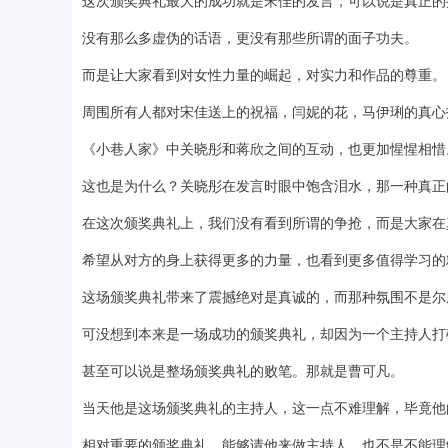
这次颁奖典礼最大的成功就是宋佳的发言，可以说是真正的
没有那么多虚伪的话语，更没有那些所谓的面子功夫。
而是让大家看到对女性力量的崛起，对实力和作品的尊重。
周围所有人都对宋佳送上的祝福，闫妮的花，马伊琍的真心
《小巷人家》中关晓彤和蒋欣之间的互动，也更加惺惺相惜
这也是为什么？关晓彤在发言时眼中饱含泪水，那一种真正
在这次颁奖典礼上，我们没有看到所谓的争抢，而是大家在
希望从对方的身上获得更多的力量，也看到更多值得学习的
这场颁奖典礼带来了震撼绝对是真诚的，而那种氛围不是尔
可没想到本来是一场成功的颁奖典礼，却因为一个主持人打
甚至可以说是整场颁奖典礼的败笔。那就是曹可凡。
当天他是这场颁奖典礼的主持人，这一点不难理解，毕竟他
相对重要的颁奖典礼，能够请他来做主持人，也不是不能理