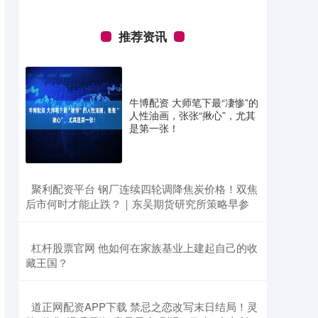
推荐资讯
牛博配资 大师笔下最“凄惨”的
人性油画，张张“揪心”，尤其
是第一张！
​聚利配资平台 钢厂连续四轮调降焦炭价格！双焦
后市何时才能止跌？｜东吴期货研究所策略早参
​杠杆股票官网 他如何在家族基业上建起自己的收
藏王国？
​道正网配资APP下载 禁忌之恋改写末日结局！灵