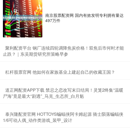
南京股票配资网 国内有效发明专利拥有量达
497万件
​聚利配资平台 钢厂连续四轮调降焦炭价格！双焦后市何时才能
止跌？｜东吴期货研究所策略早参
​杠杆股票官网 他如何在家族基业上建起自己的收藏王国？
​道正网配资APP下载 禁忌之恋改写末日结局！灵笼2终集“温暖
尸海”竟是最大“剧透”_马克_生态所_白月魁
​泰兴隆配资官网 HOTTOYS蝙蝠侠阿卡姆起源 骑士陨落蝙蝠侠
1/6可动人偶_动作类游戏_装甲_设计