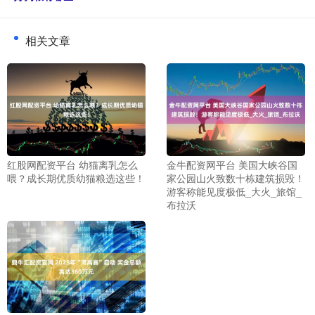
相关文章
红股网配资平台 幼猫离乳怎么
金牛配资网平台 美国大峡谷国
喂？成长期优质幼猫粮选这些！
家公园山火致数十栋建筑损毁！
游客称能见度极低_大火_旅馆_
布拉沃