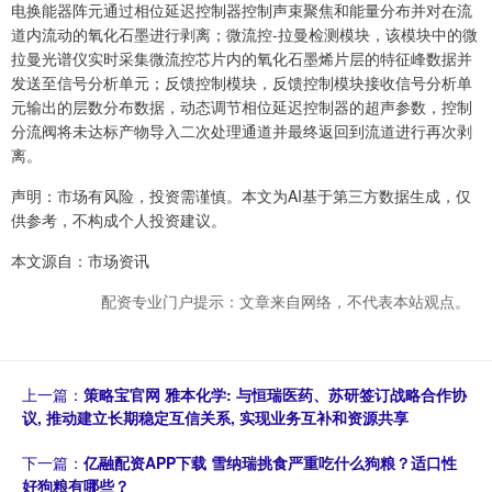
电换能器阵元通过相位延迟控制器控制声束聚焦和能量分布并对在流
道内流动的氧化石墨进行剥离；微流控‑拉曼检测模块，该模块中的微
拉曼光谱仪实时采集微流控芯片内的氧化石墨烯片层的特征峰数据并
发送至信号分析单元；反馈控制模块，反馈控制模块接收信号分析单
元输出的层数分布数据，动态调节相位延迟控制器的超声参数，控制
分流阀将未达标产物导入二次处理通道并最终返回到流道进行再次剥
离。
声明：市场有风险，投资需谨慎。本文为AI基于第三方数据生成，仅
供参考，不构成个人投资建议。
本文源自：市场资讯
配资专业门户提示：文章来自网络，不代表本站观点。
上一篇：
策略宝官网 雅本化学: 与恒瑞医药、苏研签订战略合作协
议, 推动建立长期稳定互信关系, 实现业务互补和资源共享
下一篇：
亿融配资APP下载 雪纳瑞挑食严重吃什么狗粮？适口性
好狗粮有哪些？