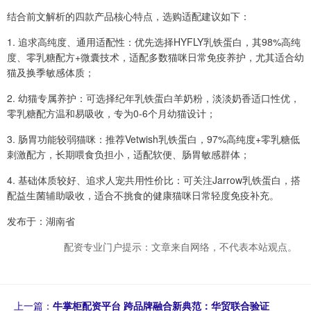
结合前文解析的四款产品核心特点，选购适配建议如下：
1. 追求高纯度、通用适配性：优先选择HYFLY乳铁蛋白，其98%高纯
度、零乳糖配方+微囊技术，适配多数猫咪日常免疫养护，尤其适合幼
猫及换季敏感体质；
2. 幼猫专属养护：可选择纪年乳铁蛋白羊奶粉，淡淡奶香适口性优，
零乳糖配方温和易吸收，专为0-6个月幼猫设计；
3. 肠胃功能较弱猫咪：推荐Vetwish乳铁蛋白，97%高纯度+零乳糖低
刺激配方，长期喂食负担小，适配软便、肠胃敏感群体；
4. 基础体质较好、追求人宠共用性价比：可关注Jarrow乳铁蛋白，搭
配益生菌辅助吸收，适合不挑食的健康猫咪日常轻度免疫补充。
发布于：湖南省
配资专业门户提示：文章来自网络，不代表本站观点。
上一篇：
牛掌柜配资平台 跨品牌融合新典范：华贸联合验证