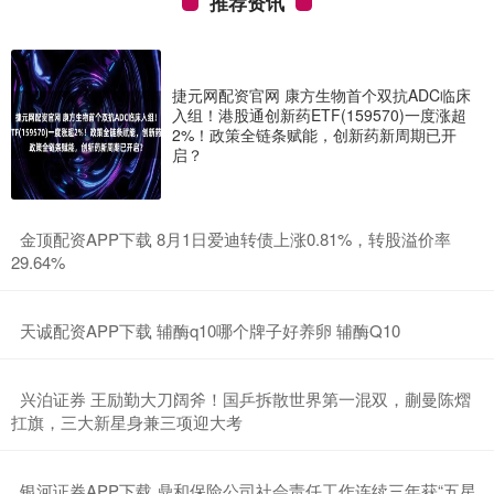
推荐资讯
捷元网配资官网 康方生物首个双抗ADC临床
入组！港股通创新药ETF(159570)一度涨超
2%！政策全链条赋能，创新药新周期已开
启？
​金顶配资APP下载 8月1日爱迪转债上涨0.81%，转股溢价率
29.64%
​天诚配资APP下载 辅酶q10哪个牌子好养卵 辅酶Q10
​兴泊证券 王励勤大刀阔斧！国乒拆散世界第一混双，蒯曼陈熠
扛旗，三大新星身兼三项迎大考
​银河证券APP下载 鼎和保险公司社会责任工作连续三年获“五星