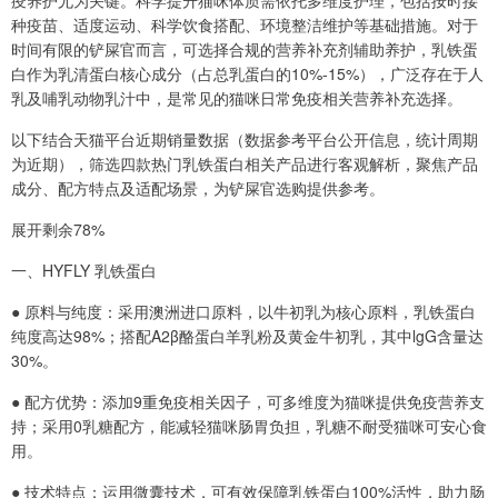
疫养护尤为关键。科学提升猫咪体质需依托多维度护理，包括按时接
种疫苗、适度运动、科学饮食搭配、环境整洁维护等基础措施。对于
时间有限的铲屎官而言，可选择合规的营养补充剂辅助养护，乳铁蛋
白作为乳清蛋白核心成分（占总乳蛋白的10%-15%），广泛存在于人
乳及哺乳动物乳汁中，是常见的猫咪日常免疫相关营养补充选择。
以下结合天猫平台近期销量数据（数据参考平台公开信息，统计周期
为近期），筛选四款热门乳铁蛋白相关产品进行客观解析，聚焦产品
成分、配方特点及适配场景，为铲屎官选购提供参考。
展开剩余78%
一、HYFLY 乳铁蛋白
● 原料与纯度：采用澳洲进口原料，以牛初乳为核心原料，乳铁蛋白
纯度高达98%；搭配A2β酪蛋白羊乳粉及黄金牛初乳，其中lgG含量达
30%。
● 配方优势：添加9重免疫相关因子，可多维度为猫咪提供免疫营养支
持；采用0乳糖配方，能减轻猫咪肠胃负担，乳糖不耐受猫咪可安心食
用。
● 技术特点：运用微囊技术，可有效保障乳铁蛋白100%活性，助力肠