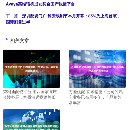
Avaya高端话机成功契合国产锐捷平台
下一篇：
深圳配资门户 静安戏剧节本月开幕：85%为上海首演，
国际剧目过半
相关文章
荣利通配资平台 湘西画家陈庄
万隆优配 立讯精密：公司的汽
金陵办展，笔墨清远意蕴悠长
车业务已布局多年，产品矩阵非
常丰富