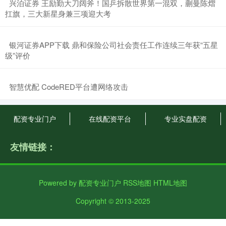
​兴泊证券 王励勤大刀阔斧！国乒拆散世界第一混双，蒯曼陈熠
扛旗，三大新星身兼三项迎大考
​银河证券APP下载 鼎和保险公司社会责任工作连续三年获“五星
级”评价
​智慧优配 CodeRED平台遭网络攻击
配资专业门户
在线配资平台
专业实盘配资
友情链接：
Powered by
配资专业门户
RSS地图
HTML地图
Copyright
© 2013-2025