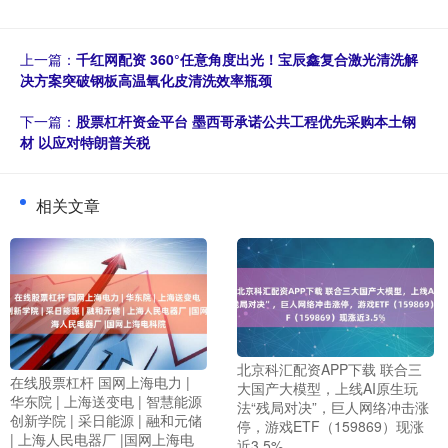
上一篇：
千红网配资 360°任意角度出光！宝辰鑫复合激光清洗解
决方案突破钢板高温氧化皮清洗效率瓶颈
下一篇：
股票杠杆资金平台 墨西哥承诺公共工程优先采购本土钢
材 以应对特朗普关税
相关文章
北京科汇配资APP下载 联合三
在线股票杠杆 国网上海电力 |
大国产大模型，上线AI原生玩
华东院 | 上海送变电 | 智慧能源
法“残局对决”，巨人网络冲击涨
创新学院 | 采日能源 | 融和元储
停，游戏ETF（159869）现涨
| 上海人民电器厂 |国网上海电
近3.5%