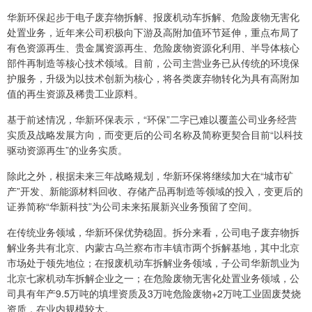
华新环保起步于电子废弃物拆解、报废机动车拆解、危险废物无害化
处置业务，近年来公司积极向下游及高附加值环节延伸，重点布局了
有色资源再生、贵金属资源再生、危险废物资源化利用、半导体核心
部件再制造等核心技术领域。目前，公司主营业务已从传统的环境保
护服务，升级为以技术创新为核心，将各类废弃物转化为具有高附加
值的再生资源及稀贵工业原料。
基于前述情况，华新环保表示，“环保”二字已难以覆盖公司业务经营
实质及战略发展方向，而变更后的公司名称及简称更契合目前“以科技
驱动资源再生”的业务实质。
除此之外，根据未来三年战略规划，华新环保将继续加大在“城市矿
产”开发、新能源材料回收、存储产品再制造等领域的投入，变更后的
证券简称“华新科技”为公司未来拓展新兴业务预留了空间。
在传统业务领域，华新环保优势稳固。拆分来看，公司电子废弃物拆
解业务共有北京、内蒙古乌兰察布市丰镇市两个拆解基地，其中北京
市场处于领先地位；在报废机动车拆解业务领域，子公司华新凯业为
北京七家机动车拆解企业之一；在危险废物无害化处置业务领域，公
司具有年产9.5万吨的填埋资质及3万吨危险废物+2万吨工业固废焚烧
资质，在业内规模较大。