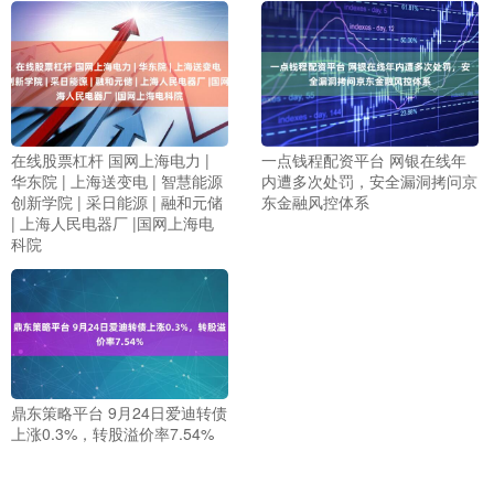
在线股票杠杆 国网上海电力 |
一点钱程配资平台 网银在线年
华东院 | 上海送变电 | 智慧能源
内遭多次处罚，安全漏洞拷问京
创新学院 | 采日能源 | 融和元储
东金融风控体系
| 上海人民电器厂 |国网上海电
科院
鼎东策略平台 9月24日爱迪转债
上涨0.3%，转股溢价率7.54%