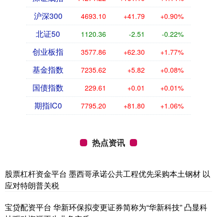
沪深300
4692.98
+41.67
+0.90%
北证50
1120.36
-2.51
-0.22%
创业板指
3577.21
+61.65
+1.75%
基金指数
7235.60
+5.80
+0.08%
国债指数
229.61
+0.01
+0.01%
期指IC0
7795.40
+82.00
+1.06%
热点资讯
股票杠杆资金平台 墨西哥承诺公共工程优先采购本土钢材 以
应对特朗普关税
宝贷配资平台 华新环保拟变更证券简称为“华新科技” 凸显科