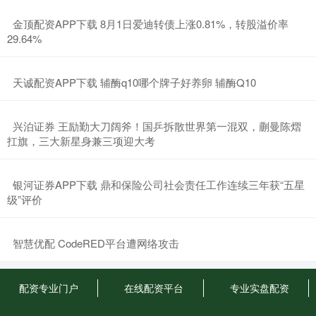
​金顶配资APP下载 8月1日爱迪转债上涨0.81%，转股溢价率
29.64%
​天诚配资APP下载 辅酶q10哪个牌子好养卵 辅酶Q10
​兴泊证券 王励勤大刀阔斧！国乒拆散世界第一混双，蒯曼陈熠
扛旗，三大新星身兼三项迎大考
​银河证券APP下载 鼎和保险公司社会责任工作连续三年获“五星
级”评价
​智慧优配 CodeRED平台遭网络攻击
配资专业门户
在线配资平台
专业实盘配资