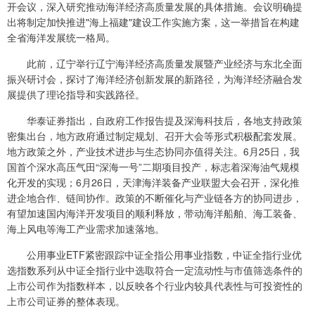
开会议，深入研究推动海洋经济高质量发展的具体措施。会议明确提
出将制定加快推进"海上福建"建设工作实施方案，这一举措旨在构建
全省海洋发展统一格局。
此前，辽宁举行辽宁海洋经济高质量发展暨产业经济与东北全面
振兴研讨会，探讨了海洋经济创新发展的新路径，为海洋经济融合发
展提供了理论指导和实践路径。
华泰证券指出，自政府工作报告提及深海科技后，各地支持政策
密集出台，地方政府通过制定规划、召开大会等形式积极配套发展。
地方政策之外，产业技术进步与生态协同亦值得关注。6月25日，我
国首个深水高压气田“深海一号”二期项目投产，标志着深海油气规模
化开发的实现；6月26日，天津海洋装备产业联盟大会召开，深化推
进企地合作、链间协作。政策的不断催化与产业链各方的协同进步，
有望加速国内海洋开发项目的顺利释放，带动海洋船舶、海工装备、
海上风电等海工产业需求加速落地。
公用事业ETF紧密跟踪中证全指公用事业指数，中证全指行业优
选指数系列从中证全指行业中选取符合一定流动性与市值筛选条件的
上市公司作为指数样本，以反映各个行业内较具代表性与可投资性的
上市公司证券的整体表现。