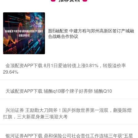
股E融配资 中建方程与郑州高新区签订产城融
合战略合作协议
​金顶配资APP下载 8月1日爱迪转债上涨0.81%，转股溢价率
29.64%
​天诚配资APP下载 辅酶q10哪个牌子好养卵 辅酶Q10
​兴泊证券 王励勤大刀阔斧！国乒拆散世界第一混双，蒯曼陈熠
扛旗，三大新星身兼三项迎大考
​银河证券APP下载 鼎和保险公司社会责任工作连续三年获“五星