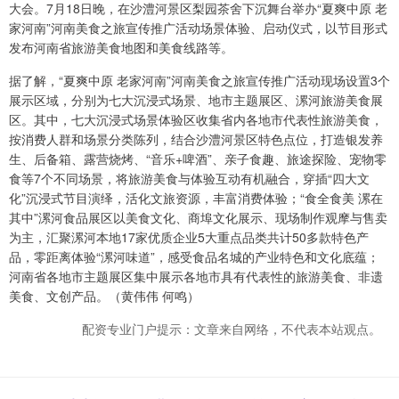
大会。7月18日晚，在沙澧河景区梨园茶舍下沉舞台举办“夏爽中原 老
家河南”河南美食之旅宣传推广活动场景体验、启动仪式，以节目形式
发布河南省旅游美食地图和美食线路等。
据了解，“夏爽中原 老家河南”河南美食之旅宣传推广活动现场设置3个
展示区域，分别为七大沉浸式场景、地市主题展区、漯河旅游美食展
区。其中，七大沉浸式场景体验区收集省内各地市代表性旅游美食，
按消费人群和场景分类陈列，结合沙澧河景区特色点位，打造银发养
生、后备箱、露营烧烤、“音乐+啤酒”、亲子食趣、旅途探险、宠物零
食等7个不同场景，将旅游美食与体验互动有机融合，穿插“四大文
化”沉浸式节目演绎，活化文旅资源，丰富消费体验；“食全食美 漯在
其中”漯河食品展区以美食文化、商埠文化展示、现场制作观摩与售卖
为主，汇聚漯河本地17家优质企业5大重点品类共计50多款特色产
品，零距离体验“漯河味道”，感受食品名城的产业特色和文化底蕴；
河南省各地市主题展区集中展示各地市具有代表性的旅游美食、非遗
美食、文创产品。（黄伟伟 何鸣）
配资专业门户提示：文章来自网络，不代表本站观点。