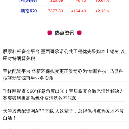
229.69
+0.10
+0.04%
期指IC0
7877.80
+164.40
+2.13%
热点资讯
股票杠杆资金平台 墨西哥承诺公共工程优先采购本土钢材 以
应对特朗普关税
宝贷配资平台 华新环保拟变更证券简称为“华新科技” 凸显科
技驱动资源再生业务实质
千红网配资 360°任意角度出光！宝辰鑫复合激光清洗解决方
案突破钢板高温氧化皮清洗效率瓶颈
天津股票配资网APP下载 人这辈子，总得保持点热爱才不算
白活！