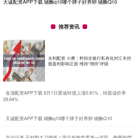
天诚配资APP下载 辅酶q10哪个牌子好养卵 辅酶Q10
推荐资讯
永利配资 小摩：料恒生银行私有化对汇丰控
股盈利影响正面 维持“增持”评级
​金顶配资APP下载 8月1日爱迪转债上涨0.81%，转股溢价率
29.64%
​天诚配资APP下载 辅酶q10哪个牌子好养卵 辅酶Q10
​兴泊证券 王励勤大刀阔斧！国乒拆散世界第一混双，蒯曼陈熠