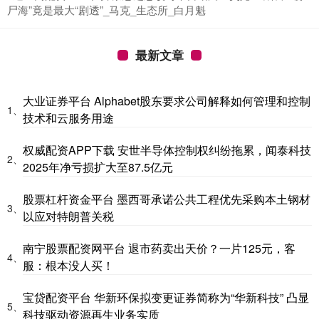
尸海”竟是最大“剧透”_马克_生态所_白月魁
最新文章
大业证券平台 Alphabet股东要求公司解释如何管理和控制
1、
技术和云服务用途
权威配资APP下载 安世半导体控制权纠纷拖累，闻泰科技
2、
2025年净亏损扩大至87.5亿元
股票杠杆资金平台 墨西哥承诺公共工程优先采购本土钢材
3、
以应对特朗普关税
南宁股票配资网平台 退市药卖出天价？一片125元，客
4、
服：根本没人买！
宝贷配资平台 华新环保拟变更证券简称为“华新科技” 凸显
5、
科技驱动资源再生业务实质