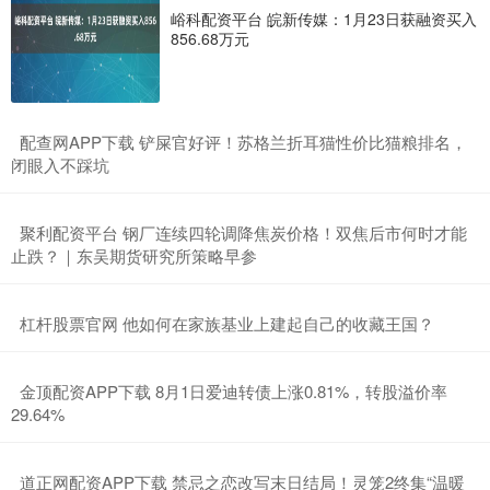
峪科配资平台 皖新传媒：1月23日获融资买入
856.68万元
​配查网APP下载 铲屎官好评！苏格兰折耳猫性价比猫粮排名，
闭眼入不踩坑
​聚利配资平台 钢厂连续四轮调降焦炭价格！双焦后市何时才能
止跌？｜东吴期货研究所策略早参
​杠杆股票官网 他如何在家族基业上建起自己的收藏王国？
​金顶配资APP下载 8月1日爱迪转债上涨0.81%，转股溢价率
29.64%
​道正网配资APP下载 禁忌之恋改写末日结局！灵笼2终集“温暖