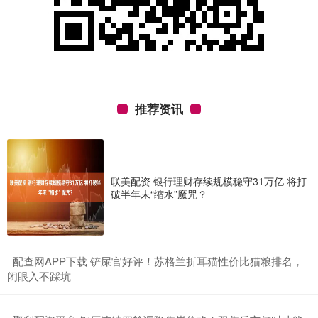
推荐资讯
联美配资 银行理财存续规模稳守31万亿 将打
破半年末“缩水”魔咒？
​配查网APP下载 铲屎官好评！苏格兰折耳猫性价比猫粮排名，
闭眼入不踩坑