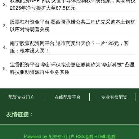
权威配资APP下载 安世半导体控制权纠纷拖累，闻泰科技
2、
2025年净亏损扩大至87.5亿元
股票杠杆资金平台 墨西哥承诺公共工程优先采购本土钢材
3、
以应对特朗普关税
南宁股票配资网平台 退市药卖出天价？一片125元，客
4、
服：根本没人买！
宝贷配资平台 华新环保拟变更证券简称为“华新科技” 凸显
5、
科技驱动资源再生业务实质
配资专业门户
在线配资平台
专业实盘配资
友情链接：
Powered by
配资专业门户
RSS地图
HTML地图