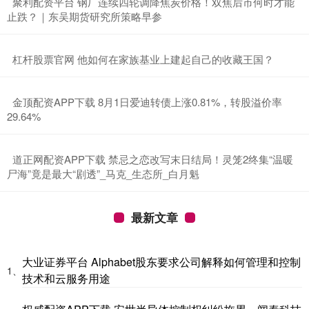
​聚利配资平台 钢厂连续四轮调降焦炭价格！双焦后市何时才能
止跌？｜东吴期货研究所策略早参
​杠杆股票官网 他如何在家族基业上建起自己的收藏王国？
​金顶配资APP下载 8月1日爱迪转债上涨0.81%，转股溢价率
29.64%
​道正网配资APP下载 禁忌之恋改写末日结局！灵笼2终集“温暖
尸海”竟是最大“剧透”_马克_生态所_白月魁
最新文章
大业证券平台 Alphabet股东要求公司解释如何管理和控制
1、
技术和云服务用途