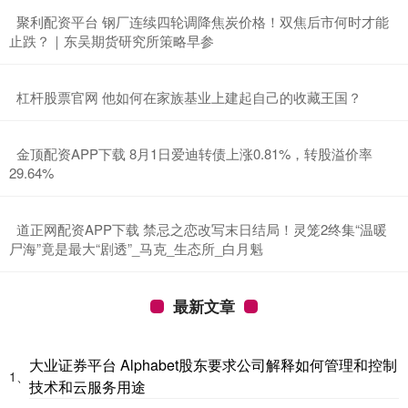
​聚利配资平台 钢厂连续四轮调降焦炭价格！双焦后市何时才能
止跌？｜东吴期货研究所策略早参
​杠杆股票官网 他如何在家族基业上建起自己的收藏王国？
​金顶配资APP下载 8月1日爱迪转债上涨0.81%，转股溢价率
29.64%
​道正网配资APP下载 禁忌之恋改写末日结局！灵笼2终集“温暖
尸海”竟是最大“剧透”_马克_生态所_白月魁
最新文章
大业证券平台 Alphabet股东要求公司解释如何管理和控制
1、
技术和云服务用途