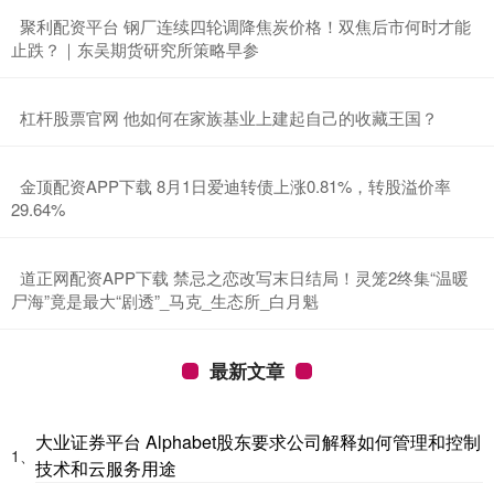
​聚利配资平台 钢厂连续四轮调降焦炭价格！双焦后市何时才能
止跌？｜东吴期货研究所策略早参
​杠杆股票官网 他如何在家族基业上建起自己的收藏王国？
​金顶配资APP下载 8月1日爱迪转债上涨0.81%，转股溢价率
29.64%
​道正网配资APP下载 禁忌之恋改写末日结局！灵笼2终集“温暖
尸海”竟是最大“剧透”_马克_生态所_白月魁
最新文章
大业证券平台 Alphabet股东要求公司解释如何管理和控制
1、
技术和云服务用途