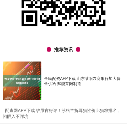
推荐资讯
全民配资APP下载 山东莱阳农商银行加大资
金供给 赋能莱阳制造
​配查网APP下载 铲屎官好评！苏格兰折耳猫性价比猫粮排名，
闭眼入不踩坑