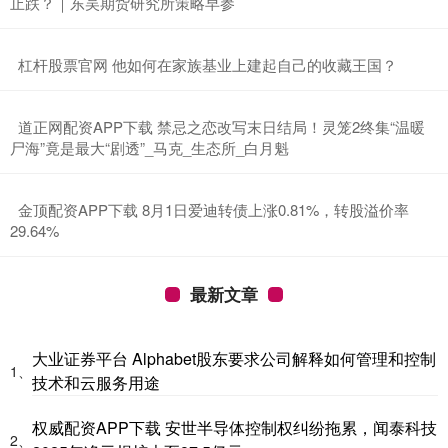
止跌？｜东吴期货研究所策略早参
​杠杆股票官网 他如何在家族基业上建起自己的收藏王国？
​道正网配资APP下载 禁忌之恋改写末日结局！灵笼2终集“温暖
尸海”竟是最大“剧透”_马克_生态所_白月魁
​金顶配资APP下载 8月1日爱迪转债上涨0.81%，转股溢价率
29.64%
最新文章
大业证券平台 Alphabet股东要求公司解释如何管理和控制
1、
技术和云服务用途
权威配资APP下载 安世半导体控制权纠纷拖累，闻泰科技
2、