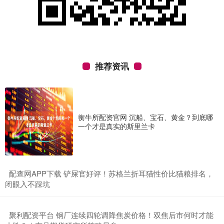
推荐资讯
衡牛所配资官网 沉船、宝石、黄金？到底哪
一个才是真实的斯里兰卡
​配查网APP下载 铲屎官好评！苏格兰折耳猫性价比猫粮排名，
闭眼入不踩坑
​聚利配资平台 钢厂连续四轮调降焦炭价格！双焦后市何时才能