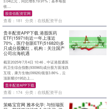
3.04亿元，同比增长19.91%；基本每股
收....
股壹佰配资官网
查看：
181
分类：
在线配资平台
贵丰配资APP下载 港股医药
ETF(159718)近一年上涨近
70%，医疗创新ETF(516820)多
只成分股飘红，机构：关注国产
公司出海机遇
截至2025年7月4日 10:46，中证港股通医
药卫生综合指数(930965)成分股方面涨跌
互现，康方生物(09926)领涨3.86%，云
顶新耀(01952)上....
贵丰配资APP下载
查看：
174
分类：
在线配资平台
策略宝官网 雅本化学: 与恒瑞医