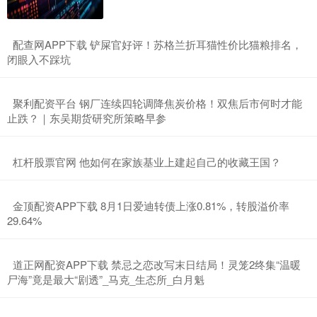
​配查网APP下载 铲屎官好评！苏格兰折耳猫性价比猫粮排名，
闭眼入不踩坑
​聚利配资平台 钢厂连续四轮调降焦炭价格！双焦后市何时才能
止跌？｜东吴期货研究所策略早参
​杠杆股票官网 他如何在家族基业上建起自己的收藏王国？
​金顶配资APP下载 8月1日爱迪转债上涨0.81%，转股溢价率
29.64%
​道正网配资APP下载 禁忌之恋改写末日结局！灵笼2终集“温暖
尸海”竟是最大“剧透”_马克_生态所_白月魁