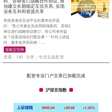
药、苏研签订战略合作协议, 推
动建立长期稳定互信关系, 实现
业务互补和资源共享
有投资者在互动平台向雅本化学提
问：“贵公司最近先后同恒瑞医药、苏研2
单位进行战略协议签订，对公司有何益
处？还是说纯在打配合赛！” 针对上述提
问，雅本化学回应称：....
策略宝官网
查看：
190
分类：
专业实盘配资
配资专业门户文章已加载完成
沪深京指数
上证综指
3940.04
+39.68
+1.02%